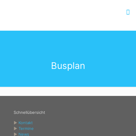
Busplan
Schnellübersicht
►
Kontakt
►
Termine
►
News