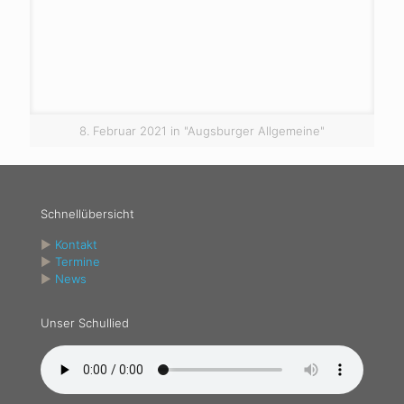
8. Februar 2021 in "Augsburger Allgemeine"
Schnellübersicht
►
Kontakt
►
Termine
►
News
Unser Schullied