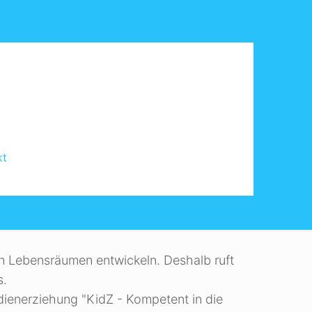
kt
kompetenz
en Lebensräumen entwickeln. Deshalb ruft
s.
ienerziehung "KidZ - Kompetent in die