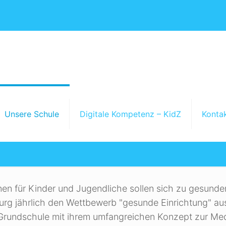
Medienkompetenz
Unsere Schule
Digitale Kompetenz – KidZ
Konta
Unsere Schule
Auszeichnungen
Medien
onen für Kinder und Jugendliche sollen sich zu gesund
rg jährlich den Wettbewerb "gesunde Einrichtung" au
rundschule mit ihrem umfangreichen Konzept zur Med