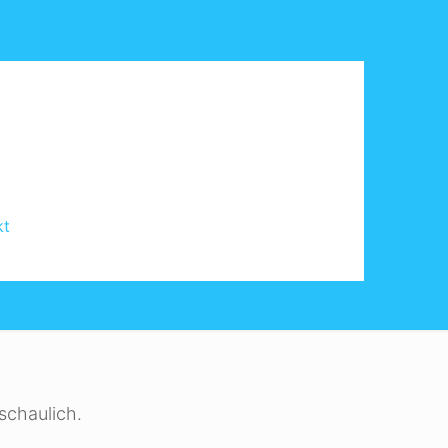
kt
schaulich.