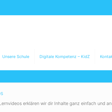
Für Schüler
Unsere Schule
Digitale Kompetenz – KidZ
Konta
Startseite
Für Schüler
os
Lernvideos erklären wir dir Inhalte ganz einfach und an