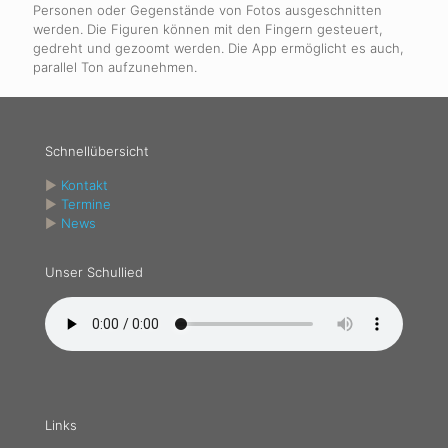
Personen oder Gegenstände von Fotos ausgeschnitten
werden. Die Figuren können mit den Fingern gesteuert,
gedreht und gezoomt werden. Die App ermöglicht es auch,
parallel Ton aufzunehmen.
Schnellübersicht
►
Kontakt
►
Termine
►
News
Unser Schullied
Links