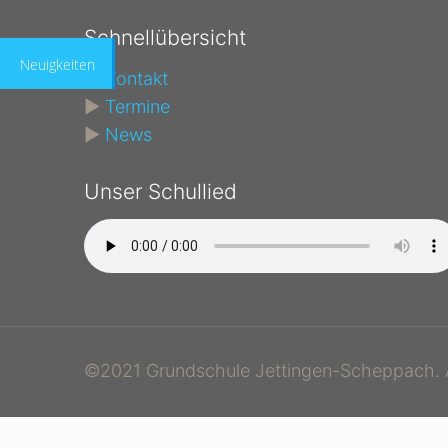
Schnellübersicht
Neuigkeiten
►
Kontakt
►
Termine
►
News
Unser Schullied
©2021 Grundschule Jettingen-Scheppach. A