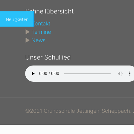
Schnellübersicht
Neuigkeiten
►
Kontakt
►
Termine
►
News
Unser Schullied
©2021 Grundschule Jettingen-Scheppach. A