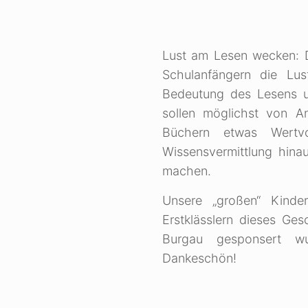
Lust am Lesen wecken: D
Schulanfängern die Lu
Bedeutung des Lesens u
sollen möglichst von A
Büchern etwas Wertv
Wissensvermittlung hina
machen.
Unsere „großen“ Kinde
Erstklässlern dieses Ge
Burgau gesponsert w
Dankeschön!