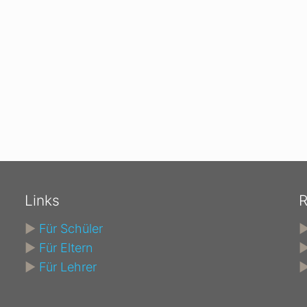
Links
R
►
Für Schüler
►
Für Eltern
►
Für Lehrer