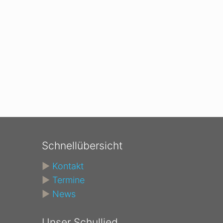
Schnellübersicht
►
Kontakt
►
Termine
►
News
Unser Schullied